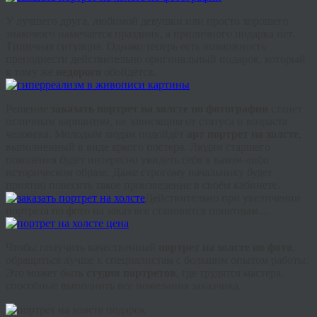
У лучшего друга, любимой девушки или просто хорошего
знакомого намечается праздник, а приличного подарка нет.
Типичная ситуация. Однако теперь есть возможность
преподнести действительно оригинальный подарок, который
к тому же
недорого
обойдётся.
Решение
заказать портрет на холсте по фотографии
станет
отличным вариантом, не зависящим от статуса и возраста
человека. Молодым людям подойдёт
арт портрет на холсте
,
выполненный в виде яркого постера. Людям старшего
поколения будет интересно увидеть себя в каком-либо
историческом образе. Даже строгому начальнику будет
приятно повесить такое произведение в своём кабинете.
Действительно при увеличении
портрета по фото на заказ все становится понятным…
Чтобы получить качественный
портрет на холсте по фото
,
обращаться лучше к специалистам с большим опытом работы.
Это может быть
студия портретов
, где трудятся мастера,
способные выполнить все пожелания заказчика.