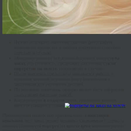
Нужно подобрать наиболее удачные фотографии
виновника торжества и любым доступным способом
передать в студию.
Менеджер уточнит все детали будущего портрета
на
заказ
, его стоимость, предложит различные
стили
портретов на холсте
, подходящие к случаю.
После внесения предоплаты начинается работа, в
процессе которой художник будет связываться с
заказчиком для уточнения деталей.
По желанию заказчика, портрет может быть оформлен
подходящей багетной рамой.
Когда портрет
в подарок
готов, его можно забрать,
внеся оставшуюся сумму.
Произведения полностью оригинальны, а
имитация
красками
черт лица, делает человека узнаваемым с первого
взгляда. Приобретя
портрет на холсте цена
которого удивит