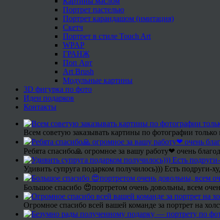
Картины маслом
Портрет пастелью
Портрет карандашом (имитация)
Скетч
Портрет в стиле Touch Art
WPAP
ГРАНЖ
Поп Арт
Art Brush
Модульные картины
3D фигурка по фото
Идеи подарков
Контакты
Всем советую заказывать картины по фотографии только 
Ребята спасибо🙏 огромное за вашу работу❤ очень благод
Удивить супруга подарком получилось))) Есть подруги-х
Большое спасибо 😍портретом очень довольны, всем очен
Огромное спасибо всей вашей команде за портрет на холс