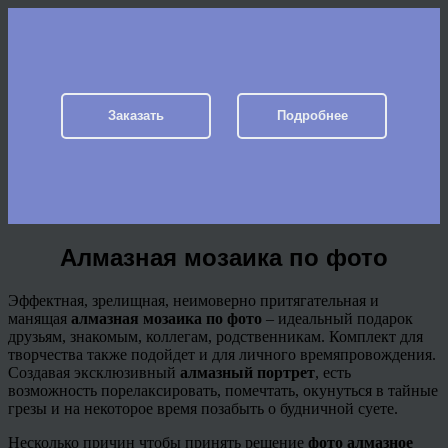
Заказать
Подробнее
Алмазная мозаика по фото
Эффектная, зрелищная, неимоверно притягательная и
манящая
алмазная мозаика по фото
– идеальный подарок
друзьям, знакомым, коллегам, родственникам. Комплект для
творчества также подойдет и для личного времяпровождения.
Создавая эксклюзивный
алмазный портрет
, есть
возможность
порелаксировать
, помечтать, окунуться в тайные
грезы и на некоторое время позабыть о будничной суете.
Несколько причин чтобы принять решение
фото алмазное