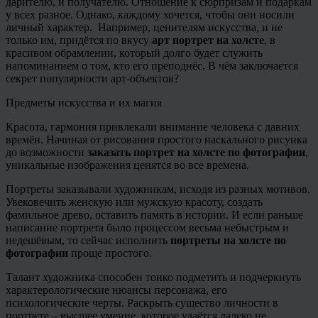
дарителю, и получателю. Отношение к сюрпризам и подаркам
у всех разное. Однако, каждому хочется, чтобы они носили
личный характер. Например, ценителям искусства, и не
только им, придётся по вкусу
арт портрет на холсте
, в
красивом обрамлении, который долго будет служить
напоминанием о том, кто его преподнёс. В чём заключается
секрет популярности арт-объектов?
Предметы искусства и их магия
Красота, гармония привлекали внимание человека с давних
времён. Начиная от рисования простого наскального рисунка
до возможности
заказать портрет на холсте по фотографии
,
уникальные изображения ценятся во все времена.
Портреты заказывали художникам, исходя из разных мотивов.
Увековечить женскую или мужскую красоту, создать
фамильное древо, оставить память в истории. И если раньше
написание портрета было процессом весьма небыстрым и
недешёвым, то сейчас исполнить
портреты на холсте по
фотографии
проще простого.
Талант художника способен тонко подметить и подчеркнуть
характерологические нюансы персонажа, его
психологические черты. Раскрыть существо личности в
портрете – высшее умение, которое удаётся далеко не