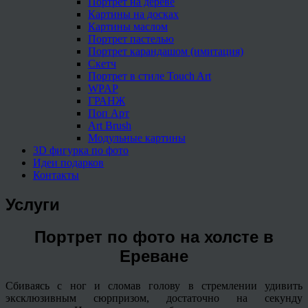
Портрет на дереве
Картины на досках
Картины маслом
Портрет пастелью
Портрет карандашом (имитация)
Скетч
Портрет в стиле Touch Art
WPAP
ГРАНЖ
Поп Арт
Art Brush
Модульные картины
3D фигурка по фото
Идеи подарков
Контакты
Услуги
Портрет по фото на холсте в
Ереване
Сбиваясь с ног и сломав голову в стремлении удивить
эксклюзивным сюрпризом, достаточно на секунду