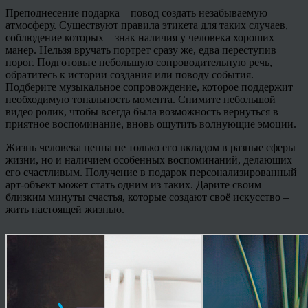
Преподнесение подарка – повод создать незабываемую
атмосферу. Существуют правила этикета для таких случаев,
соблюдение которых – знак наличия у человека хороших
манер. Нельзя вручать портрет сразу же, едва переступив
порог. Подготовьте небольшую сопроводительную речь,
обратитесь к истории создания или поводу события.
Подберите музыкальное сопровождение, которое поддержит
необходимую тональность момента. Снимите небольшой
видео ролик, чтобы всегда была возможность вернуться в
приятное воспоминание, вновь ощутить волнующие эмоции.
Жизнь человека ценна не только его вкладом в разные сферы
жизни, но и наличием особенных воспоминаний, делающих
его счастливым. Получение в подарок персонализированный
арт-объект может стать одним из таких. Дарите своим
близким минуты счастья, которые создают своё искусство –
жить настоящей жизнью.