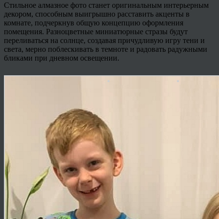
Стильное алмазное фото станет оригинальным интерьерным
декором, способным выигрышно расставить акценты в
комнате, подчеркнув общую концепцию оформления
помещения. Разноцветные миниатюрные стразы будут
переливаться на солнце, создавая причудливую игру тени и
света, мерно поблескивать в темноте и радовать радужными
бликами при дневном освещении.