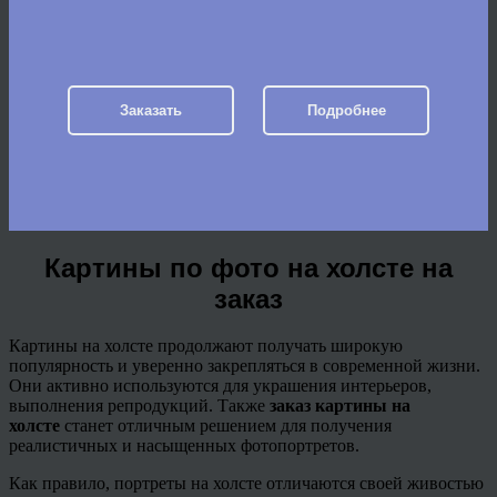
Заказать
Подробнее
Картины по фото на холсте на
заказ
Картины на холсте продолжают получать широкую
популярность и уверенно закрепляться в современной жизни.
Они активно используются для украшения интерьеров,
выполнения репродукций. Также
заказ картины на
холсте
станет отличным решением для получения
реалистичных и насыщенных фотопортретов.
Как правило, портреты на холсте отличаются своей живостью