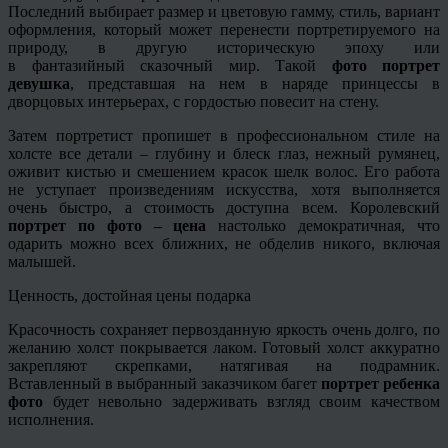
Последний выбирает размер и цветовую гамму, стиль, вариант
оформления, который может перенести
портретируемого
на
природу, в другую историческую эпоху или
в
фантазийный
сказочный мир. Такой
фото портрет
девушка
, представшая на нем в наряде принцессы в
дворцовых интерьерах, с гордостью повесит на стену.
Затем портретист пропишет в профессиональном стиле на
холсте все детали – глубину и блеск глаз, нежный румянец,
оживит кистью и смешением красок шелк волос. Его работа
не уступает произведениям искусства, хотя выполняется
очень быстро, а стоимость доступна всем. Королевский
портрет по фото – цена
настолько демократичная, что
одарить можно всех ближних, не обделив никого, включая
малышей.
Ценность, достойная цены подарка
Красочность сохраняет первозданную яркость очень долго, по
желанию холст покрывается лаком. Готовый холст аккуратно
закрепляют скрепками, натягивая на подрамник.
Вставленный в выбранный заказчиком багет
портрет ребенка
фото
будет невольно задерживать взгляд своим качеством
исполнения.