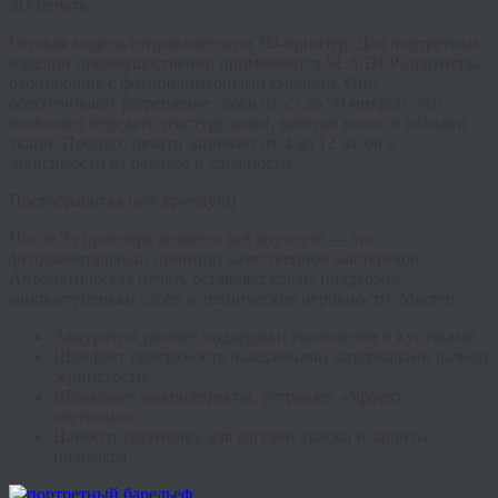
3D-печать
Готовая модель отправляется на 3D-принтер. Для портретных
изделий преимущественно применяются SLA/DLP-принтеры,
работающие с фотополимерными смолами. Они
обеспечивают разрешение слоёв от 25 до 50 микрон, что
позволяет передать текстуру кожи, завитки волос и складки
ткани. Процесс печати занимает от 4 до 12 часов в
зависимости от размера и сложности.
Постобработка (всё вручную)
После 3д принтера делается всё вручную
— это
фундаментальный принцип качественной мастерской.
Автоматическая печать оставляет следы поддержек,
микроступеньки слоёв и технические неровности. Мастер:
Аккуратно удаляет поддержки скальпелем и кусачками.
Шлифует поверхность наждачными материалами разной
зернистости.
Шпаклюет микродефекты, устраняет «эффект
лестницы».
Наносит грунтовку для адгезии краски и защиты
полимера.