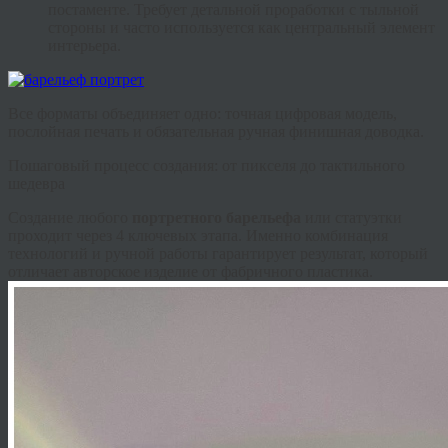
постаменте. Требует детальной проработки с тыльной
стороны и часто используется как центральный элемент
интерьера.
Все форматы объединяет одно: точная цифровая модель,
послойная печать и обязательная ручная финишная доводка.
Пошаговый процесс создания: от пикселя до тактильного
шедевра
Создание любого
портретного барельефа
или статуэтки
проходит через 4 ключевых этапа. Именно комбинация
технологий и ручной работы гарантирует результат, который
отличает авторское изделие от фабричного пластика.