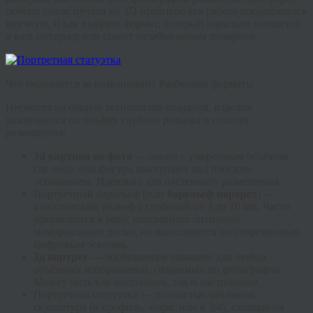
почему после печати на 3D-принтере вся работа продолжается
вручную, и как выбрать формат, который идеально впишется
в ваш интерьер или станет незабываемым подарком.
Что скрывается за названиями? Разбираем форматы
Несмотря на общую технологию создания, изделия
различаются по объёму, глубине рельефа и способу
размещения:
3d картина по фото
— панно с умеренным объёмом,
где лицо или фигура выступают над плоским
основанием. Идеально для настенного размещения.
Портретный барельеф
(или
барельеф портрет
) —
классический рельеф с глубиной от 3 до 10 мм. Часто
оформляется в раму, напоминает античные
мемориальные доски, но выполняется по современным
цифровым эскизам.
3д портрет
— обобщающее название для любых
объёмных изображений, созданных по фотографии.
Может быть как настенным, так и настольным.
Портретная статуэтка
— полностью объёмная
скульптура (в профиль, анфас или в 3/4), стоящая на