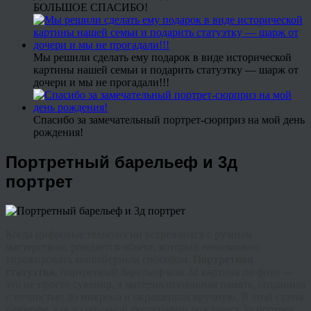
БОЛЬШОЕ СПАСИБО!
Мы решили сделать ему подарок в виде исторической
картины нашей семьи и подарить статуэтку — шарж от
дочери и мы не прогадали!!!
Спасибо за замечательный портрет-сюрприз на мой день
рождения!
Портретный барельеф и 3д
портрет
Когда цифровые технологии встречаются с ручным
мастерством, рождается объект, который невозможно
тиражировать конвейерным способом.
Портретная
статуэтка
,
портретный барельеф
или
3d картина по фото
—
это не просто сувенир, а материализованная память, созданная
с точностью до микрона и окрашенная вручную. В этой статье
разберём, как из обычной фотографии рождается
3д портрет
,