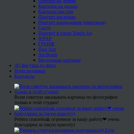
Портрет на дереве
Картины на досках
Картины маслом
Портрет пастелью
Портрет карандашом (имитация)
Скетч
Портрет в стиле Touch Art
WPAP
ГРАНЖ
Поп Арт
Art Brush
Модульные картины
3D фигурка по фото
Идеи подарков
Контакты
Всем советую заказывать картины по фотографии
только в этой студии!
Ребята спасибо🙏 огромное за вашу работу❤ очень
благодарна за такую красоту)