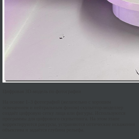
Цифровая 3D-модель по фотографии
На основе 1–3 фотографий (желательно с хорошим
освещением и нейтральным фоном) скульптор-моделлер
создаёт цифровую сетку лица или фигуры. Используются
программы для цифрового скульптинга. На этом этапе
корректируются ракурсы, устраняются оптические искажения
объектива и задаётся глубина рельефа.