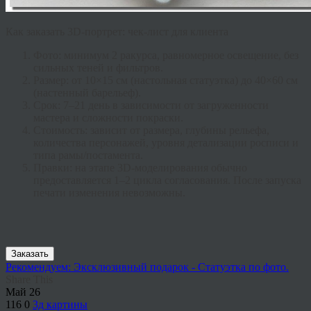
Как заказать 3D-портрет: чек-лист для клиента
Фото:
минимум 2 ракурса, равномерное освещение, без
сильных теней и фильтров.
Размер:
от 10×15 см (настольная статуэтка) до 40×60 см
(настенный барельеф).
Срок:
7–21 день в зависимости от загруженности
мастера и сложности покраски.
Стоимость:
зависит от размера, глубины рельефа,
количества персонажей, уровня детализации росписи и
типа рамы/постамента.
Правки:
на этапе 3D-моделирования обычно
предоставляется 1–2 цикла согласования. После запуска
печати изменения невозможны.
Заказать
Рекомендуем: Эксклюзивный подарок - Статуэтка по фото.
Share This
Май
26
116
0
3д картины