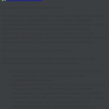
Покраска и художественная роспись
На этом этапе изделие обретает характер. Художник наносит
базовые тона, прорабатывает тени и блики, имитирует
естественный румянец, цвет глаз, текстуру волос или одежды.
Используются профессиональные акриловые краски,
пигменты и кисти разной жёсткости. Финальный слой —
защитный лак (матовый, сатиновый или глянцевый), который
фиксирует роспись и защищает от пыли и выцветания.
Почему ручная постобработка меняет всё?
3D-принтер создаёт геометрию, но не создаёт характер.
Ручная работа решает три критические задачи:
Устранение технических артефактов печати.
Ни один
принтер не даёт идеальной поверхности без
последующей шлифовки.
Художественная интерпретация.
Цвет кожи при разном
освещении меняется. Мастер подбирает оттенки
индивидуально, создавая объём и «жизнь» в портрете.
Тактильное качество
.
Гладкие переходы, мягкие тени и
точные акценты делают
барельеф портрет
или
портретную статуэтку
предметом искусства, а не