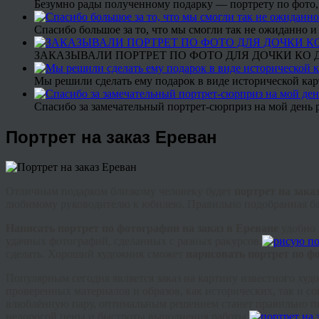
Безумно рады полученному подарку — портрету по фото,
Спасибо большое за то, что мы смогли так не ожиданно
ЗАКАЗЫВАЛИ ПОРТРЕТ ПО ФОТО ДЛЯ ДОЧКИ КО ДН
Мы решили сделать ему подарок в виде исторической кар
Спасибо за замечательный портрет-сюрприз на мой день 
Портрет на заказ Ереван
Отличным подарком близкому человеку будет
портрет на зака
любимому руководителю к юбилею. Правильно подобранная баг
Написать портрет по фотографии на заказ в Ереване
удобно 
удачных фотографий, сделанных с разных ракурсов.
сделать. Хороший художник сможет
нарисовать портрет по ф
Популярным сегодня является заказ на картину известного ху
проверенных материалов и образов, как исторических, так и с
влюблённую пару, оптимальным решением станет правильно под
недорогой цены и быстроты выполнения работы.