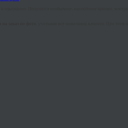
о
и
изысканно. Получится необычное, нанесённое яркими, контр
 на заказ по фото
, учитывая все пожелания клиента. При этом 