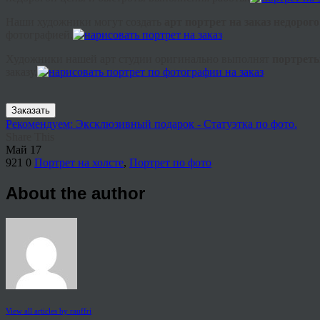
Наши художники могут создать
арт портрет на заказ недорог
фотографией.
Художники нашей арт студии оригинально выполнят
портреты
заказу.
Заказать
Рекомендуем: Эксклюзивный подарок - Статуэтка по фото.
Share This
Май
17
921
0
Портрет на холсте
,
Портрет по фото
About the author
View all articles by rauffri