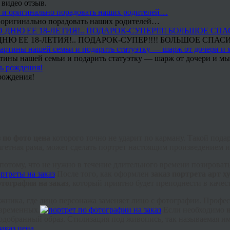
 видео отзыв.
 и оригинально порадовать наших родителей…
Ю ЕЕ 18-ЛЕТИЯ!.. ПОДАРОК-СУПЕР!!!! БОЛЬШОЕ СПАС
тины нашей семьи и подарить статуэтку — шарж от дочери и мы 
рождения!
з по фото цена
которого точно не ударит по карману. Такой под
етная рама, может сделать портрет настоящим произведением и
потому, что не нужно в течение длительного времени позироват
После того, как оформлен
заказ портрета арт 
отографии на заказ
, который приятно будет преподнести в качес
дожника, где лицо персонажа заменяет лицо с фотографии. Проф
овременных.
Если необходимо
обранный образ. Стилизация под живопись, так называемая имит