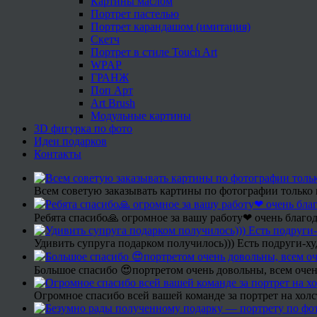
Картины маслом
Портрет пастелью
Портрет карандашом (имитация)
Скетч
Портрет в стиле Touch Art
WPAP
ГРАНЖ
Поп Арт
Art Brush
Модульные картины
3D фигурка по фото
Идеи подарков
Контакты
Всем советую заказывать картины по фотографии только 
Ребята спасибо🙏 огромное за вашу работу❤ очень благод
Удивить супруга подарком получилось))) Есть подруги-х
Большое спасибо 😍портретом очень довольны, всем очен
Огромное спасибо всей вашей команде за портрет на холс