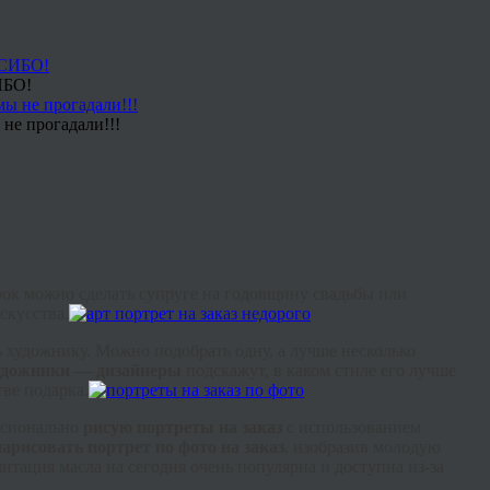
ИБО!
не прогадали!!!
арок можно сделать супруге на годовщину свадьбы или
скусства.
ь художнику. Можно подобрать одну, а лучше несколько
художники — дизайнеры
подскажут, в каком стиле его лучше
тве подарка.
ессионально
рисую портреты на заказ
с использованием
нарисовать портрет по фото на заказ
, изобразив молодую
ация масла на сегодня очень популярна и доступна из-за